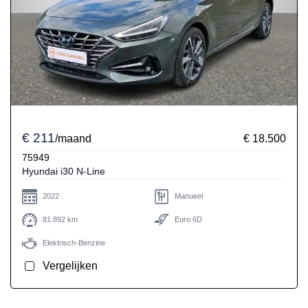
€ 211
/maand
€ 18.500
75949
Hyundai i30 N-Line
2022
Manueel
81.892 km
Euro 6D
Elektrisch-Benzine
Vergelijken