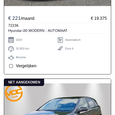
€ 221
/maand
€ 19.375
72236
Hyundai i30 MODERN - AUTOMAAT
2024
Automatisch
32.853 km
Euro 6
Benzine
Vergelijken
NET AANGEKOMEN