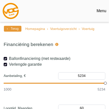
Menu
‹ Terug
Homepagina
Voertuigoverzicht
Voertuig
Financiëring berekenen
Ballonfinanciering (met restwaarde)
Verlengde garantie
Aanbetaling, €
1000
5234
Looptijd, Maanden