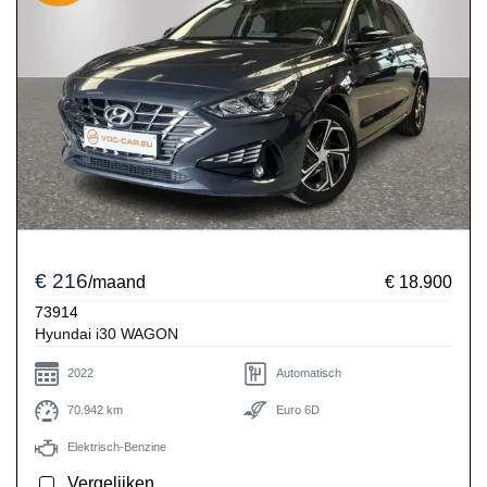
€ 216
/maand
€ 18.900
73914
Hyundai i30 WAGON
2022
Automatisch
70.942 km
Euro 6D
Elektrisch-Benzine
Vergelijken