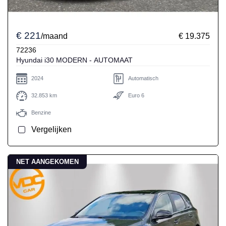
€ 221
/maand
€ 19.375
72236
Hyundai i30 MODERN - AUTOMAAT
2024
Automatisch
32.853 km
Euro 6
Benzine
Vergelijken
NET AANGEKOMEN