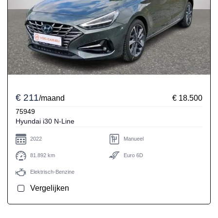
€ 211
/maand
€ 18.500
75949
Hyundai i30 N-Line
2022
Manueel
81.892 km
Euro 6D
Elektrisch-Benzine
Vergelijken