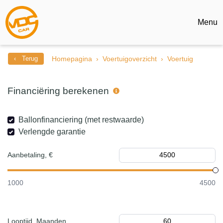
Menu
‹ Terug
Homepagina
Voertuigoverzicht
Voertuig
Financiëring berekenen
Ballonfinanciering (met restwaarde)
Verlengde garantie
Aanbetaling, €
1000
4500
Looptijd, Maanden