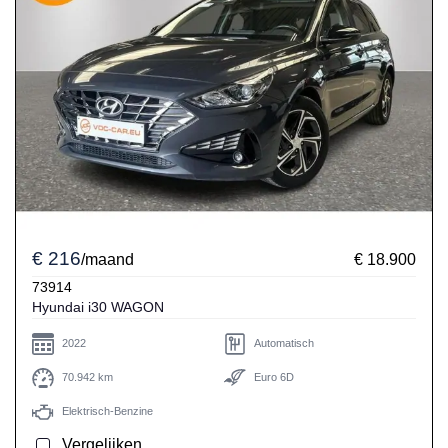
€ 216
/maand
€ 18.900
73914
Hyundai i30 WAGON
2022
Automatisch
70.942 km
Euro 6D
Elektrisch-Benzine
Vergelijken