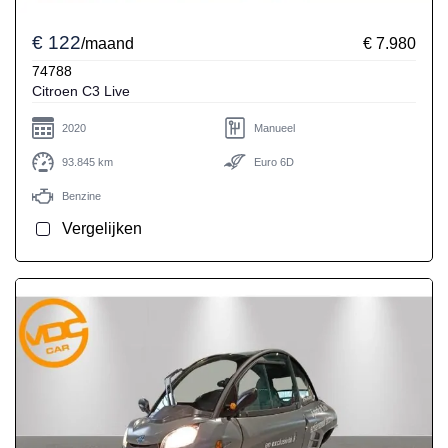
€ 122
/maand
€ 7.980
74788
Citroen C3 Live
2020
Manueel
93.845 km
Euro 6D
Benzine
Vergelijken