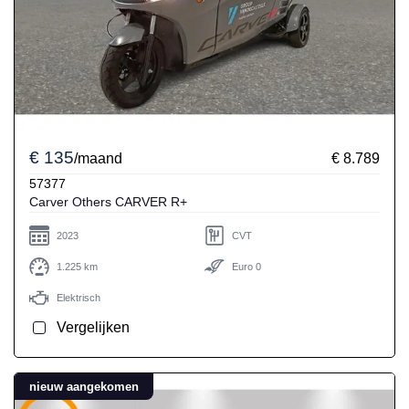
€ 135
/maand
€ 8.789
57377
Carver Others CARVER R+
2023
CVT
1.225 km
Euro 0
Elektrisch
Vergelijken
nieuw aangekomen