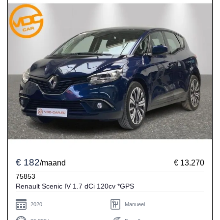
€ 182
/maand
€ 13.270
75853
Renault Scenic IV 1.7 dCi 120cv *GPS
2020
Manueel