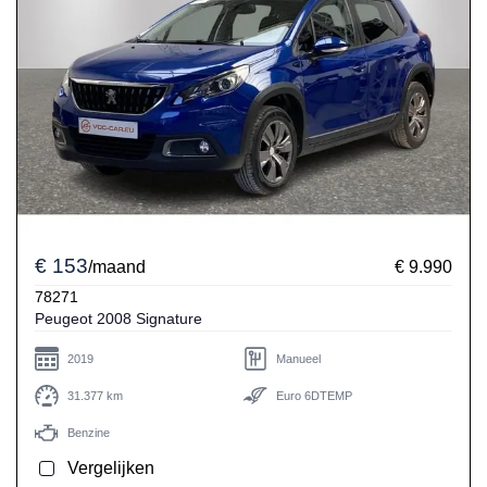
€ 153
/maand
€ 9.990
78271
Peugeot 2008 Signature
2019
Manueel
31.377 km
Euro 6DTEMP
Benzine
Vergelijken