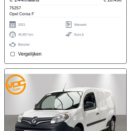
75257
Opel Corsa F
2021
Manueel
45.857 km
Euro 6
Benzine
Vergelijken