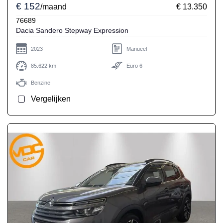
€ 152
/maand
€ 13.350
76689
Dacia Sandero Stepway Expression
2023
Manueel
85.622 km
Euro 6
Benzine
Vergelijken