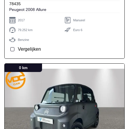
78435
Peugeot 2008 Allure
2017
Manueel
79.252 km
Euro 6
Benzine
Vergelijken
0 km