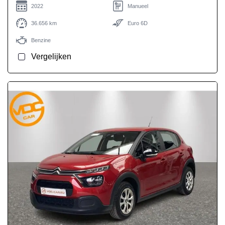
2022
Manueel
36.656 km
Euro 6D
Benzine
Vergelijken