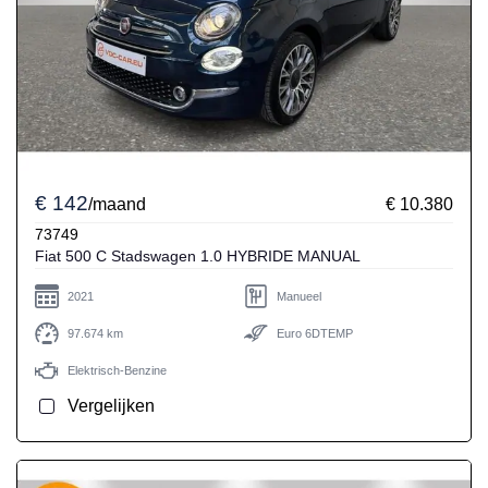
€ 142
/maand
€ 10.380
73749
Fiat 500 C Stadswagen 1.0 HYBRIDE MANUAL
2021
Manueel
97.674 km
Euro 6DTEMP
Elektrisch-Benzine
Vergelijken