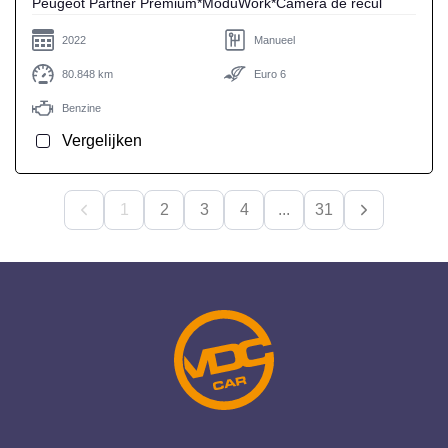
Peugeot Partner Premium*ModuWork*Caméra de recul
2022
Manueel
80.848 km
Euro 6
Benzine
Vergelijken
1
2
3
4
...
31