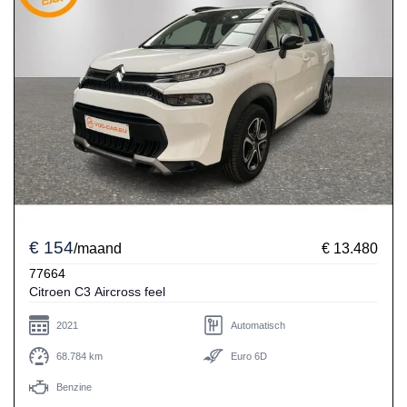
€ 154
/maand
€ 13.480
77664
Citroen C3 Aircross feel
2021
Automatisch
68.784 km
Euro 6D
Benzine