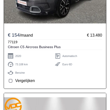
€ 154
/maand
€ 13.480
77119
Citroen C5 Aircross Business Plus
2020
Automatisch
73.108 km
Euro 6D
Benzine
Vergelijken