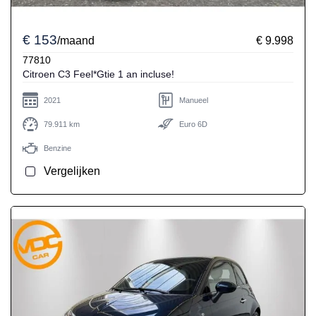
€ 153
/maand
€ 9.998
77810
Citroen C3 Feel*Gtie 1 an incluse!
2021
Manueel
79.911 km
Euro 6D
Benzine
Vergelijken