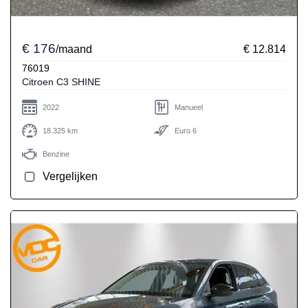
€ 176
/maand
€ 12.814
76019
Citroen C3 SHINE
2022
Manueel
18.325 km
Euro 6
Benzine
Vergelijken