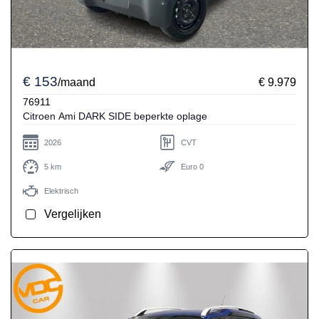
€ 153
/maand
€ 9.979
76911
Citroen Ami DARK SIDE beperkte oplage
2026
CVT
5 km
Euro 0
Elektrisch
Vergelijken