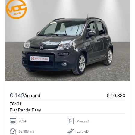
€ 142
/maand
€ 10.380
78491
Fiat Panda Easy
2024
Manueel
16.988 km
Euro 6D