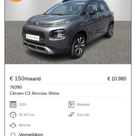
€ 150
/maand
€ 10.980
76390
Citroen C3 Aircross Shine
2019
Manueel
55.357 km
Euro 6D
Benzine
Vergelijken