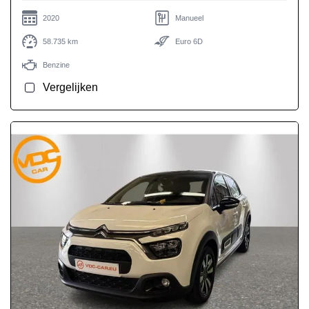
2020
Manueel
58.735 km
Euro 6D
Benzine
Vergelijken