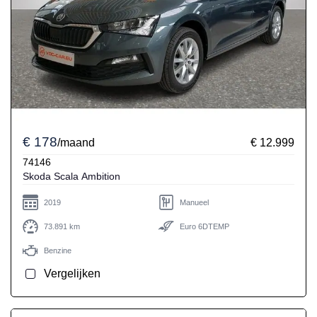
€ 178
/maand
€ 12.999
74146
Skoda Scala Ambition
2019
Manueel
73.891 km
Euro 6DTEMP
Benzine
Vergelijken