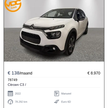
€ 138
/maand
€ 8.970
78749
Citroen C3 /
2022
Manueel
78.292 km
Euro 6D