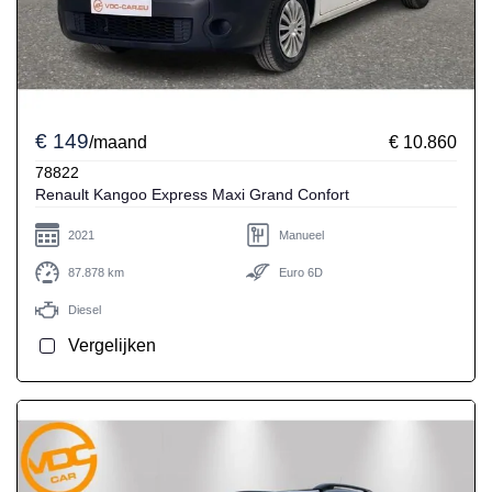
€ 149
/maand
€ 10.860
78822
Renault Kangoo Express Maxi Grand Confort
2021
Manueel
87.878 km
Euro 6D
Diesel
Vergelijken