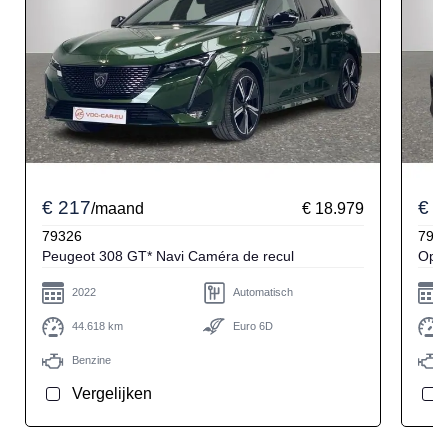
€ 217
€ 2
/maand
€ 18.979
79326
792
Peugeot 308 GT* Navi Caméra de recul
2022
Automatisch
44.618 km
Euro 6D
Benzine
Vergelijken