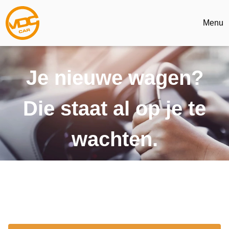
Menu
Je nieuwe wagen?
Die staat al op je te
wachten.
De juiste prijs, zonder verrassingen. Betrouwbaar én snel
leverbaar.