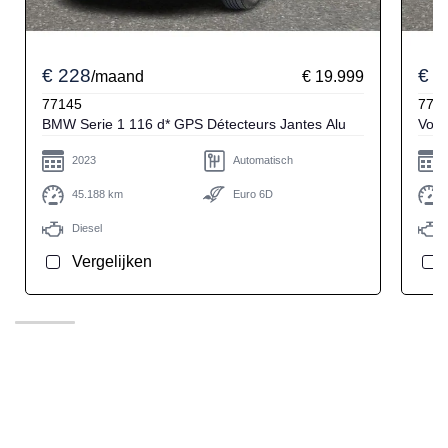
€ 228
€ 2
/maand
€ 19.999
77145
771
BMW Serie 1 116 d* GPS Détecteurs Jantes Alu
2023
Automatisch
45.188 km
Euro 6D
Diesel
Vergelijken