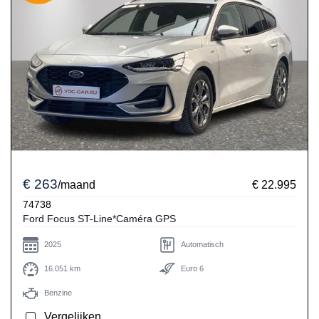
€ 263
/maand
€ 22.995
74738
Ford Focus ST-Line*Caméra GPS
2025
Automatisch
16.051 km
Euro 6
Benzine
Vergelijken