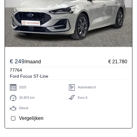
€ 249
/maand
€ 21.780
77764
Ford Focus ST-Line
2025
Automatisch
26.803 km
Euro 6
Diesel
Vergelijken