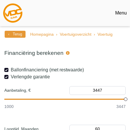
Menu
‹ Terug
Homepagina
Voertuigoverzicht
Voertuig
Financiëring berekenen
Ballonfinanciering (met restwaarde)
Verlengde garantie
Aanbetaling, €
1000
3447
Looptijd, Maanden