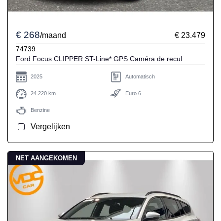
€ 268
/maand
€ 23.479
74739
Ford Focus CLIPPER ST-Line* GPS Caméra de recul
2025
Automatisch
24.220 km
Euro 6
Benzine
Vergelijken
NET AANGEKOMEN