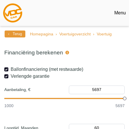
Menu
‹ Terug
Homepagina
Voertuigoverzicht
Voertuig
Financiëring berekenen
Ballonfinanciering (met restwaarde)
Verlengde garantie
Aanbetaling, €
1000
5697
Looptijd, Maanden