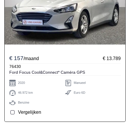
€ 157
/maand
€ 13.789
76430
Ford Focus Cool&Connect* Caméra GPS
2020
Manueel
46.972 km
Euro 6D
Benzine
Vergelijken