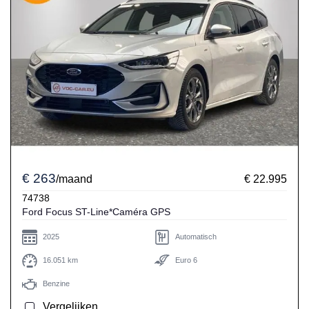
€ 263
/maand
€ 22.995
74738
Ford Focus ST-Line*Caméra GPS
2025
Automatisch
16.051 km
Euro 6
Benzine
Vergelijken