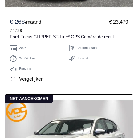
€ 268
/maand
€ 23.479
74739
Ford Focus CLIPPER ST-Line* GPS Caméra de recul
2025
Automatisch
24.220 km
Euro 6
Benzine
Vergelijken
NET AANGEKOMEN