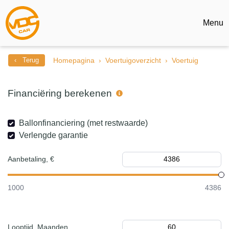
Menu
‹ Terug
Homepagina
Voertuigoverzicht
Voertuig
Financiëring berekenen
Ballonfinanciering (met restwaarde)
Verlengde garantie
Aanbetaling, €
1000
4386
Looptijd, Maanden