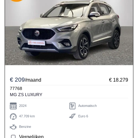
€ 209
/maand
€ 18.279
77768
MG ZS LUXURY
2024
Automatisch
47.709 km
Euro 6
Benzine
Vergelijken