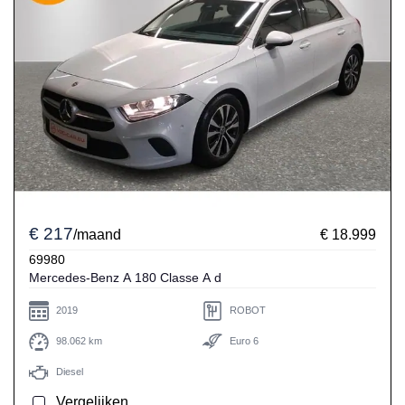
€ 217
/maand
€ 18.999
69980
Mercedes-Benz A 180 Classe A d
2019
ROBOT
98.062 km
Euro 6
Diesel
Vergelijken