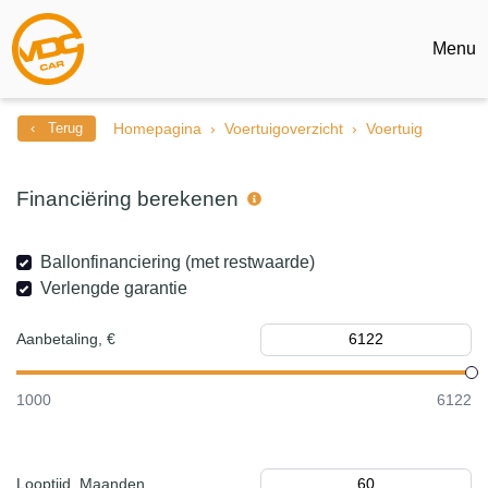
Menu
‹ Terug
Homepagina
Voertuigoverzicht
Voertuig
Financiëring berekenen
Ballonfinanciering (met restwaarde)
Verlengde garantie
Aanbetaling, €
1000
6122
Looptijd, Maanden