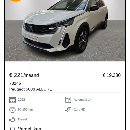
€ 221
/maand
€ 19.380
78246
Peugeot 5008 ALLURE
2022
Automatisch
93.157 km
Euro 6D
Diesel
Vergelijken