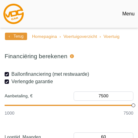
Menu
‹ Terug
Homepagina
Voertuigoverzicht
Voertuig
Financiëring berekenen
Ballonfinanciering (met restwaarde)
Verlengde garantie
Aanbetaling, €
1000
7500
Looptijd, Maanden