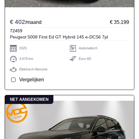
€ 402
/maand
€ 35.199
72459
Peugeot 5008 First Ed GT Hybrid 145 e-DCS6 7pl
2025
Automatisch
4.679 km
Euro 6D
Elektrisch-Benzine
Vergelijken
NET AANGEKOMEN