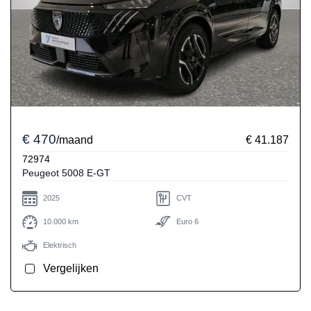
€ 470
/maand
€ 41.187
72974
Peugeot 5008 E-GT
2025
CVT
10.000 km
Euro 6
Elektrisch
Vergelijken