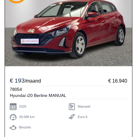
€ 193
/maand
€ 16.940
78054
Hyundai i20 Berline MANUAL
2025
Manueel
28.688 km
Euro 6
Benzine