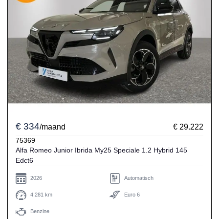
€ 334
/maand
€ 29.222
75369
Alfa Romeo Junior Ibrida My25 Speciale 1.2 Hybrid 145
Edct6
2026
Automatisch
4.281 km
Euro 6
Benzine