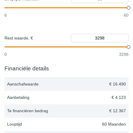
6
60
Rest waarde, €
0
3298
Financiële details
Aanschafwaarde
€ 16.490
Aanbetaling
€ 4.123
Te financiëren bedrag
€ 12.367
Looptijd
60
Maanden