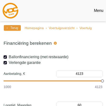
Menu
‹ Terug
Homepagina
Voertuigoverzicht
Voertuig
Financiëring berekenen
Ballonfinanciering (met restwaarde)
Verlengde garantie
Aanbetaling, €
1000
4123
Looptijd, Maanden