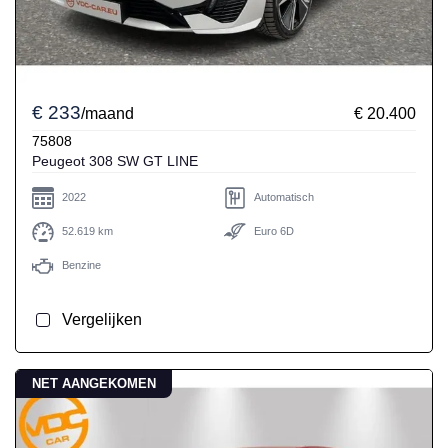
€ 233
/maand
€ 20.400
75808
Peugeot 308 SW GT LINE
2022
Automatisch
52.619 km
Euro 6D
Benzine
Vergelijken
NET AANGEKOMEN