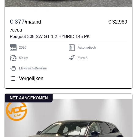
€ 377
/maand
€ 32.989
76703
Peugeot 308 SW GT 1.2 HYBRID 145 PK
2026
Automatisch
50 km
Euro 6
Elektrisch-Benzine
Vergelijken
NET AANGEKOMEN