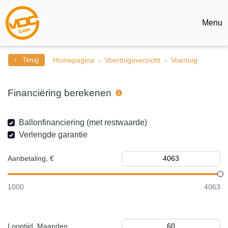
Menu
‹ Terug
Homepagina
Voertuigoverzicht
Voertuig
Financiëring berekenen
Ballonfinanciering (met restwaarde)
Verlengde garantie
Aanbetaling, €
1000
4063
Looptijd, Maanden