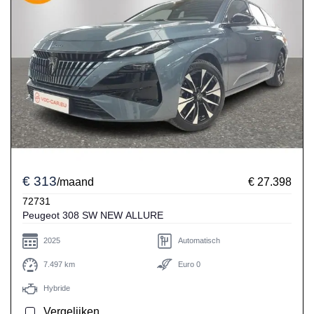
€ 313
/maand
€ 27.398
72731
Peugeot 308 SW NEW ALLURE
2025
Automatisch
7.497 km
Euro 0
Hybride
Vergelijken