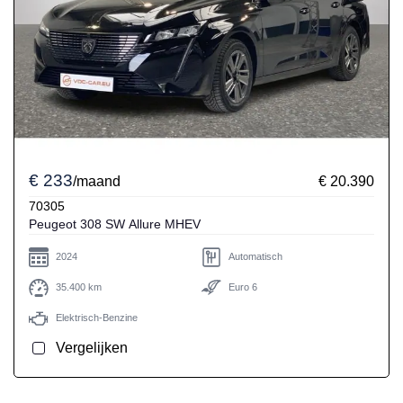
€ 233
/maand
€ 20.390
70305
Peugeot 308 SW Allure MHEV
2024
Automatisch
35.400 km
Euro 6
Elektrisch-Benzine
Vergelijken