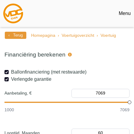
Menu
‹ Terug
Homepagina
Voertuigoverzicht
Voertuig
Financiëring berekenen
Ballonfinanciering (met restwaarde)
Verlengde garantie
Aanbetaling, €
1000
7069
Looptijd, Maanden