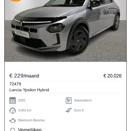
€ 229
/maand
€ 20.026
72479
Lancia Ypsilon Hybrid
2025
Automatisch
4.001 km
Euro 0
Elektrisch-Benzine
Vergelijken