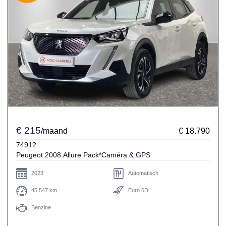
€ 215
/maand
€ 18.790
74912
Peugeot 2008 Allure Pack*Caméra & GPS
2023
Automatisch
45.547 km
Euro 6D
Benzine