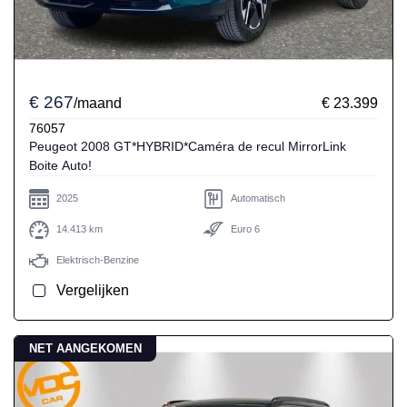
€ 267
/maand
€ 23.399
76057
Peugeot 2008 GT*HYBRID*Caméra de recul MirrorLink
Boite Auto!
2025
Automatisch
14.413 km
Euro 6
Elektrisch-Benzine
Vergelijken
NET AANGEKOMEN