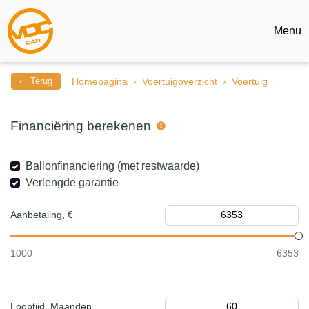
Menu
‹ Terug
Homepagina
Voertuigoverzicht
Voertuig
Financiëring berekenen
Ballonfinanciering (met restwaarde)
Verlengde garantie
Aanbetaling, €
1000
6353
Looptijd, Maanden