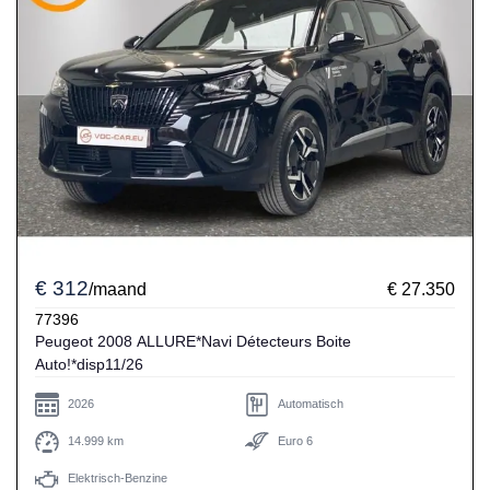
€ 312
/maand
€ 27.350
77396
Peugeot 2008 ALLURE*Navi Détecteurs Boite
Auto!*disp11/26
2026
Automatisch
14.999 km
Euro 6
Elektrisch-Benzine