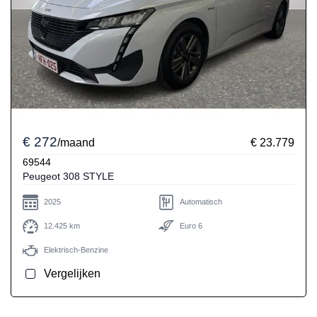
€ 272
/maand
€ 23.779
69544
Peugeot 308 STYLE
2025
Automatisch
12.425 km
Euro 6
Elektrisch-Benzine
Vergelijken