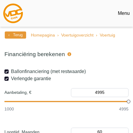
Menu
‹ Terug
Homepagina
Voertuigoverzicht
Voertuig
Financiëring berekenen
Ballonfinanciering (met restwaarde)
Verlengde garantie
Aanbetaling, €
1000
4995
Looptijd, Maanden