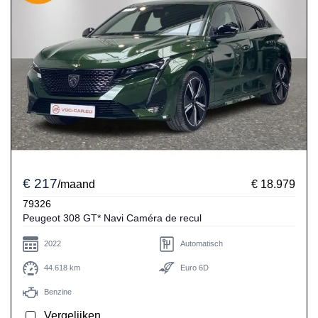
€ 217
/maand
€ 18.979
79326
Peugeot 308 GT* Navi Caméra de recul
2022
Automatisch
44.618 km
Euro 6D
Benzine
Vergelijken