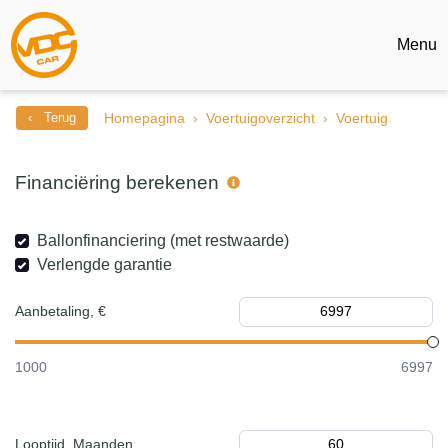
Menu
‹ Terug
Homepagina
Voertuigoverzicht
Voertuig
Financiëring berekenen
Ballonfinanciering (met restwaarde)
Verlengde garantie
Aanbetaling, €
1000
6997
Looptijd, Maanden