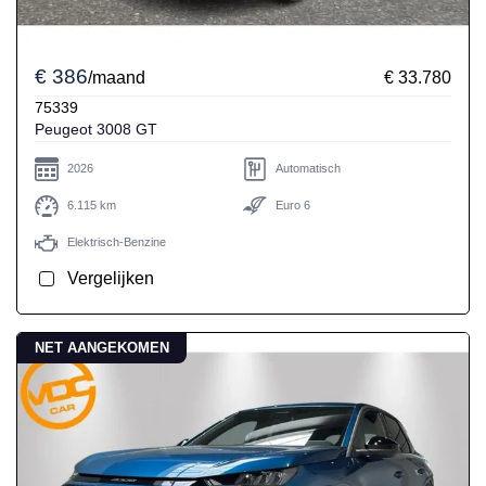
€ 386
/maand
€ 33.780
75339
Peugeot 3008 GT
2026
Automatisch
6.115 km
Euro 6
Elektrisch-Benzine
Vergelijken
NET AANGEKOMEN