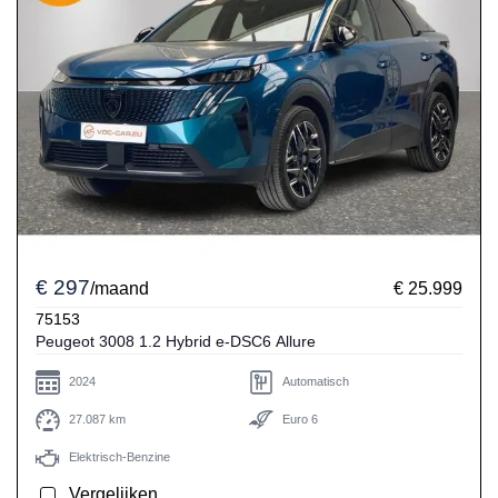
€ 297
/maand
€ 25.999
75153
Peugeot 3008 1.2 Hybrid e-DSC6 Allure
2024
Automatisch
27.087 km
Euro 6
Elektrisch-Benzine
Vergelijken