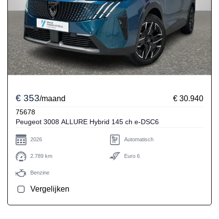
€ 353
/maand
€ 30.940
75678
Peugeot 3008 ALLURE Hybrid 145 ch e-DSC6
2026
Automatisch
2.789 km
Euro 6
Benzine
Vergelijken