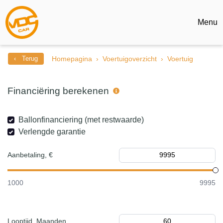
Menu
‹ Terug
Homepagina
Voertuigoverzicht
Voertuig
Financiëring berekenen
Ballonfinanciering (met restwaarde)
Verlengde garantie
Aanbetaling, €
1000
9995
Looptijd, Maanden