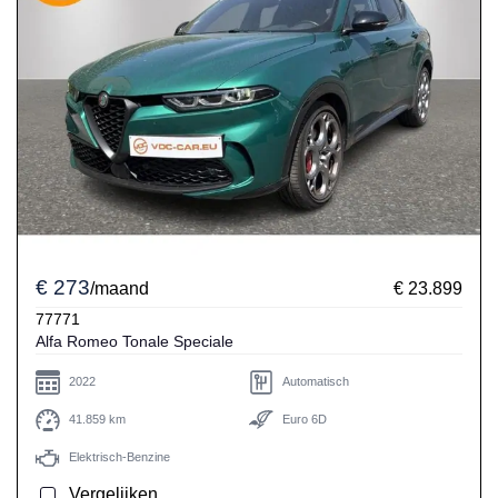
€ 273
/maand
€ 23.899
77771
Alfa Romeo Tonale Speciale
2022
Automatisch
41.859 km
Euro 6D
Elektrisch-Benzine
Vergelijken