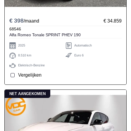
€ 398
/maand
€ 34.859
68546
Alfa Romeo Tonale SPRINT PHEV 190
2025
Automatisch
8.510 km
Euro 6
Elektrisch-Benzine
Vergelijken
NET AANGEKOMEN