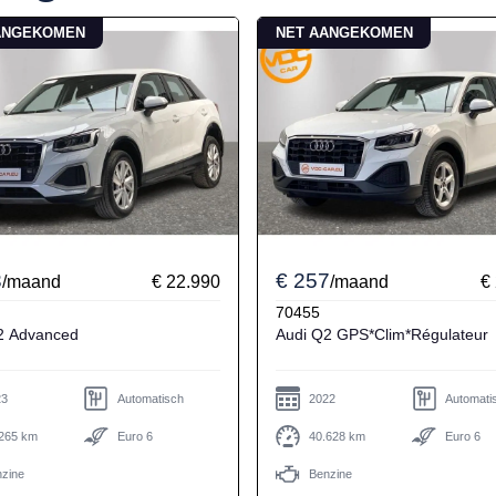
ANGEKOMEN
NET AANGEKOMEN
3
€ 257
/maand
€ 22.990
/maand
€
70455
Audi Q2 Advanced
Audi Q2 GPS*Clim*Régulateur
23
Automatisch
2022
Automati
265 km
Euro 6
40.628 km
Euro 6
zine
Benzine