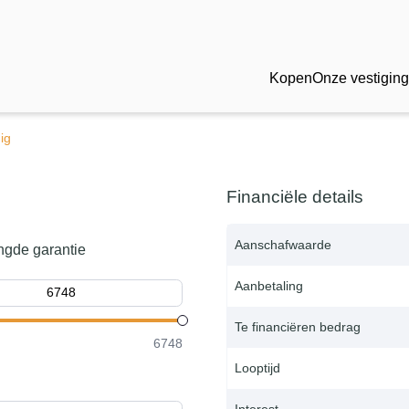
Kopen
Onze vestigin
ig
Financiële details
Aanschafwaarde
ngde garantie
Aanbetaling
Te financiëren bedrag
6748
Looptijd
Interest