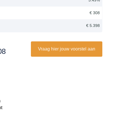
€ 308
€ 5.398
Vraag hier jouw voorstel aan
08
n
nt