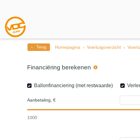
‹ Terug
Homepagina
Voertuigoverzicht
Voertu
Financiëring berekenen
Ballonfinanciering (met restwaarde)
Verle
Aanbetaling, €
1000