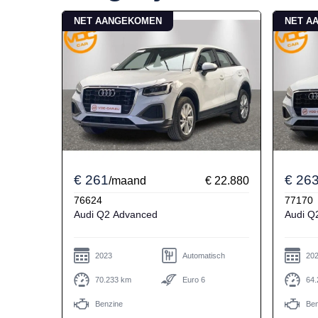
NET AANGEKOMEN
NET A
€ 261
€ 26
/maand
€ 22.880
76624
77170
Audi Q2 Advanced
2023
Automatisch
20
70.233 km
Euro 6
64.
Benzine
Ben