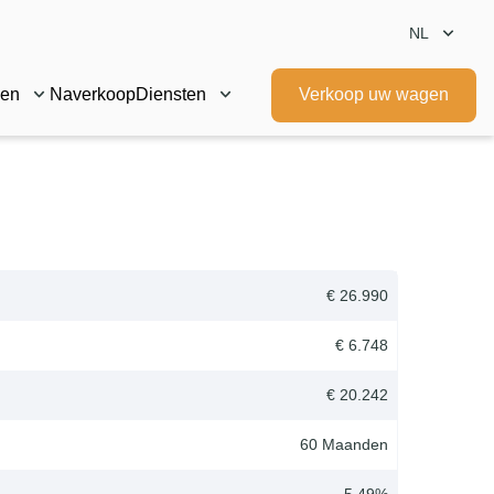
NL
gen
Naverkoop
Diensten
Verkoop uw wagen
€ 26.990
€ 6.748
€ 20.242
60
Maanden
5.49
%