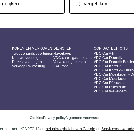
rgelijken
Vergelijken
KOPEN EN VERKOPEN
DIENSTEN
CONTACTEER ONS
Tweedehands voertuigen
Naverkoop
VDC Car Ath
Nieuwe voertuigen
VDC care - garantielabel
VDC Car Doornik
Directievoertuigen
Verzekering op maat
VDC Car Doornik Bastio
Verkoop uw voertuig
Car-Pass
VDC Car Kortrijk
VDC Car Kortrijk - Kuurn
VDC Car Moeskroen - Do
VDC Car Moeskroen
VDC Car Péruwelz
VDC Car Roeselare
VDC Car Wevelgem
Cookies
Privacy policy
Algemene voorwaarden
chermd door reCAPTCHA en
het privacybeleid van Google
en
Servicevoorwaarde