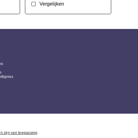
Vergelijken
ns
e
ttignies
n zijn van toepassing
.