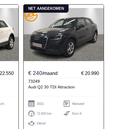
NET AANGEKOMEN
€ 240
 22.550
/maand
€ 20.990
73249
Audi Q2 30 TDI Attraction
sch
2021
Manueel
72.820 km
Euro 6
Diesel