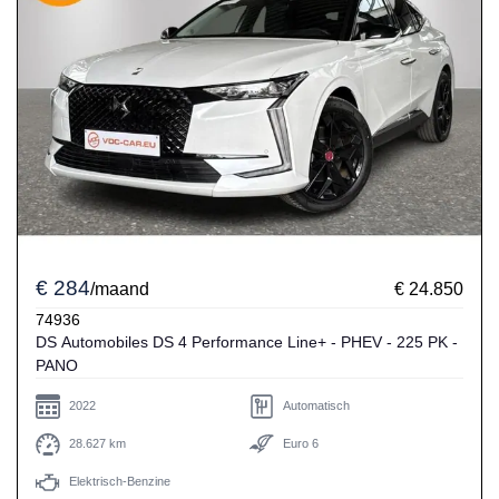
€ 284
/maand
€ 24.850
74936
DS Automobiles DS 4 Performance Line+ - PHEV - 225 PK -
PANO
2022
Automatisch
28.627 km
Euro 6
Elektrisch-Benzine