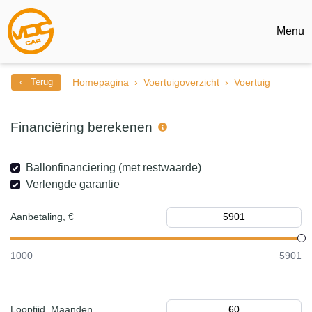
Menu
‹ Terug
Homepagina
Voertuigoverzicht
Voertuig
Financiëring berekenen
Ballonfinanciering (met restwaarde)
Verlengde garantie
Aanbetaling, €
1000
5901
Looptijd, Maanden