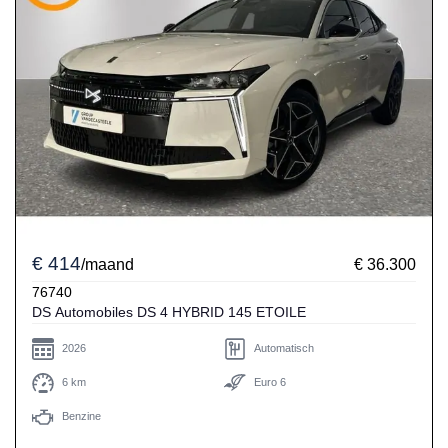
€ 414
/maand
€ 36.300
76740
DS Automobiles DS 4 HYBRID 145 ETOILE
2026
Automatisch
6 km
Euro 6
Benzine