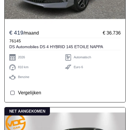
€ 419
/maand
€ 36.736
76145
DS Automobiles DS 4 HYBRID 145 ETOILE NAPPA
2026
Automatisch
810 km
Euro 6
Benzine
Vergelijken
NET AANGEKOMEN