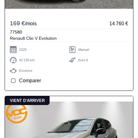
169 €
/mois
14 760 €
77580
Renault Clio V Evolution
2025
Manuel
42 139 km
Euro 6
Essence
Comparer
VIENT D'ARRIVER