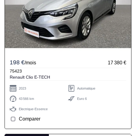
198 €
/mois
17 380 €
75423
Renault Clio E-TECH
2023
Automatique
43 566 km
Euro 6
Electrique-Essence
Comparer