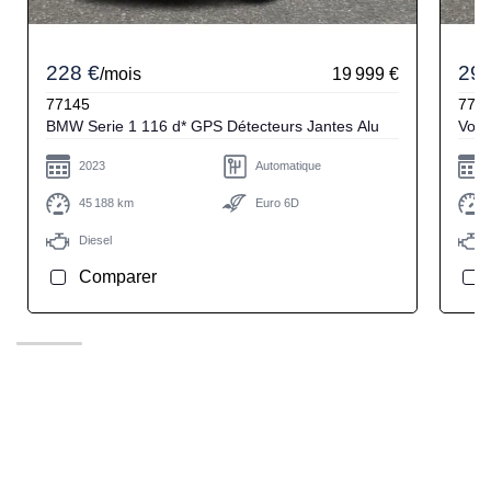
228 €
293
/mois
19 999 €
77145
771
BMW Serie 1 116 d* GPS Détecteurs Jantes Alu
2023
Automatique
45 188 km
Euro 6D
Diesel
Comparer