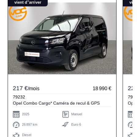
vient d"arriver
vien
217 €
224
/mois
18 990 €
79232
791
Opel Combo Cargo* Caméra de recul & GPS
2025
Manuel
26 897 km
Euro 6
Diesel