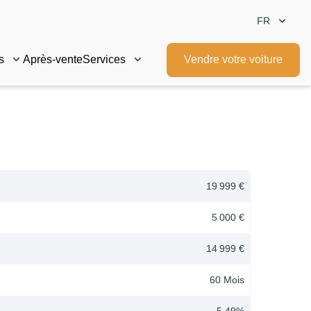
FR
s
Après-vente
Services
Vendre votre voiture
19 999 €
5 000 €
14 999 €
60
Mois
5.49
%