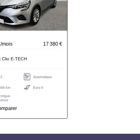
€
/mois
17 380 €
Renault Clio E-TECH
23
Automatique
566 km
Euro 6
ctrique-
sence
omparer