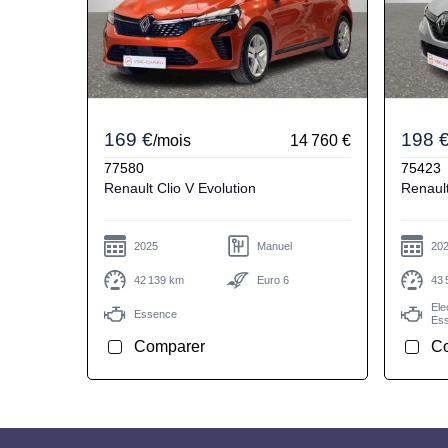
169 €
198 
/mois
14 760 €
77580
75423
Renault Clio V Evolution
2025
Manuel
20
42 139 km
Euro 6
43 
Ele
Essence
Es
Comparer
C