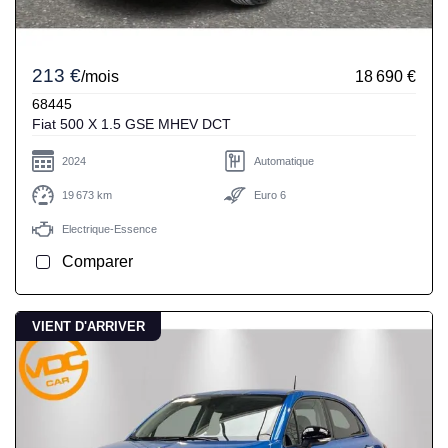
213 €
/mois
18 690 €
68445
Fiat 500 X 1.5 GSE MHEV DCT
2024
Automatique
19 673 km
Euro 6
Electrique-Essence
Comparer
VIENT D'ARRIVER