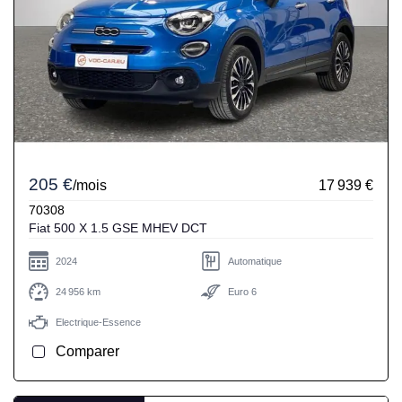
205 €
/mois
17 939 €
70308
Fiat 500 X 1.5 GSE MHEV DCT
2024
Automatique
24 956 km
Euro 6
Electrique-Essence
Comparer