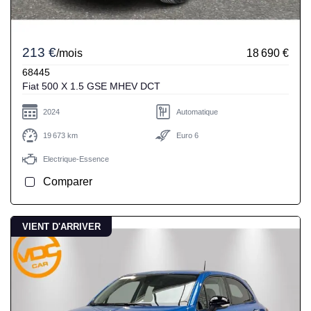
213 €
/mois
18 690 €
68445
Fiat 500 X 1.5 GSE MHEV DCT
2024
Automatique
19 673 km
Euro 6
Electrique-Essence
Comparer
VIENT D'ARRIVER