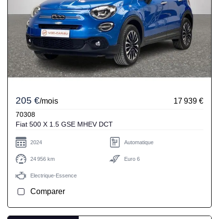
205 €
/mois
17 939 €
70308
Fiat 500 X 1.5 GSE MHEV DCT
2024
Automatique
24 956 km
Euro 6
Electrique-Essence
Comparer