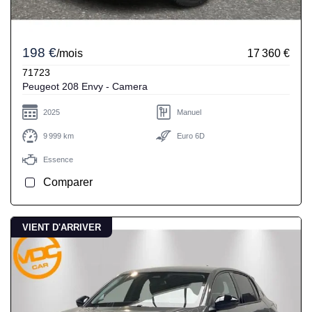
198 €
/mois
17 360 €
71723
Peugeot 208 Envy - Camera
2025
Manuel
9 999 km
Euro 6D
Essence
Comparer
VIENT D'ARRIVER