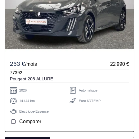
263 €
/mois
22 990 €
77392
Peugeot 208 ALLURE
2026
Automatique
14 444 km
Euro 6DTEMP
Electrique-Essence
Comparer