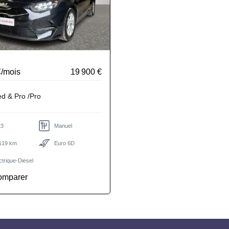
€
/mois
19 900 €
Kia Ceed & Pro /Pro
23
Manuel
119 km
Euro 6D
ctrique-Diesel
omparer