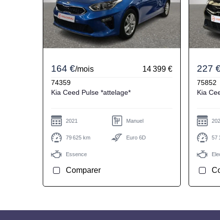
164 €
227 
/mois
14 399 €
74359
75852
Kia Ceed Pulse *attelage*
2021
Manuel
20
79 625 km
Euro 6D
57 
Essence
Ele
Comparer
C