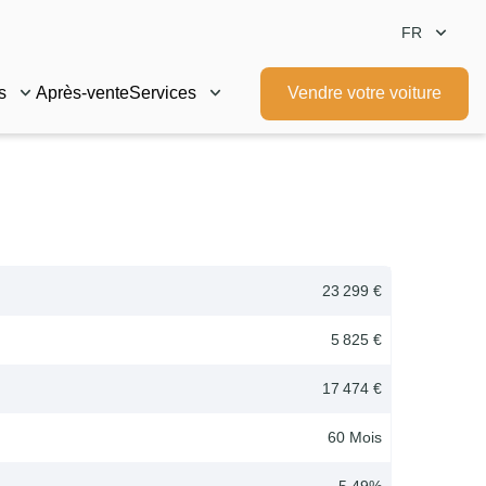
FR
s
Après-vente
Services
Vendre votre voiture
23 299 €
5 825 €
17 474 €
60
Mois
5.49
%