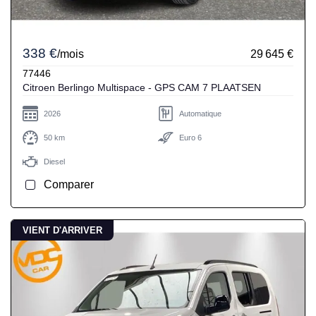
338 €
/mois
29 645 €
77446
Citroen Berlingo Multispace - GPS CAM 7 PLAATSEN
2026
Automatique
50 km
Euro 6
Diesel
Comparer
VIENT D'ARRIVER