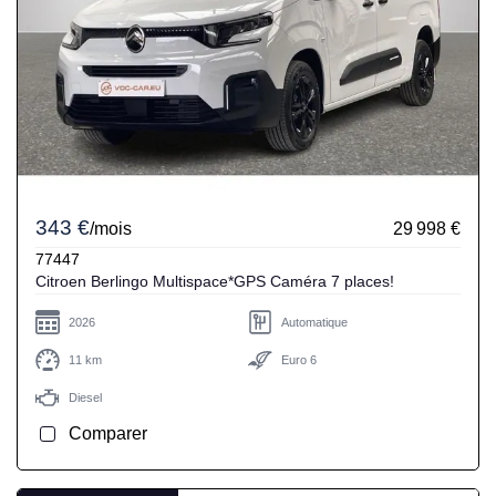
343 €
/mois
29 998 €
77447
Citroen Berlingo Multispace*GPS Caméra 7 places!
2026
Automatique
11 km
Euro 6
Diesel
Comparer