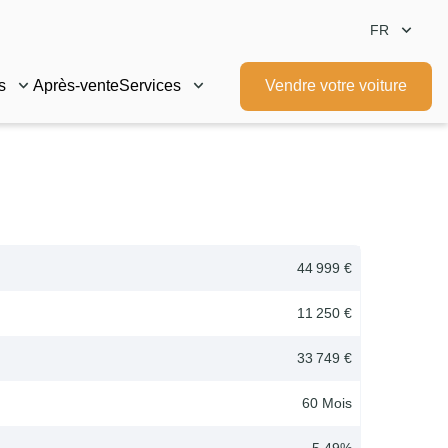
FR
s
Après-vente
Services
Vendre votre voiture
44 999 €
11 250 €
33 749 €
60
Mois
5.49
%