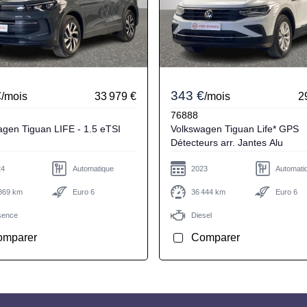
€
343 €
/mois
33 979 €
/mois
2
76888
IFE - 1.5 eTSI
Volkswagen Tiguan Life* GPS
Détecteurs arr. Jantes Alu
24
Automatique
2023
Automati
869 km
Euro 6
36 444 km
Euro 6
sence
Diesel
omparer
Comparer