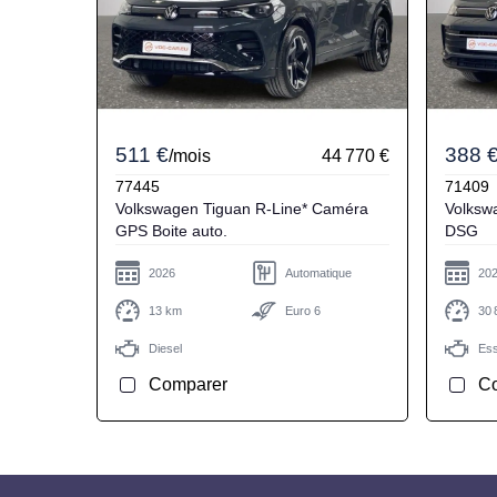
511 €
388 
/mois
44 770 €
77445
71409
Volkswagen Tiguan R-Line* Caméra
Volkswagen Tiguan L
GPS Boite auto.
DSG
2026
Automatique
20
13 km
Euro 6
30 
Diesel
Es
Comparer
C