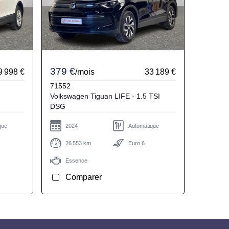
379 €
9 998 €
/mois
33 189 €
71552
Volkswagen Tiguan LIFE - 1.5 TSI
DSG
que
2024
Automatique
26 553 km
Euro 6
Essence
Comparer