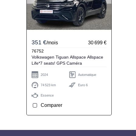
351 €
/mois
30 699 €
76752
Volkswagen Tiguan Allspace Allspace
Life*7 seats! GPS Caméra
2024
Automatique
74 523 km
Euro 6
Essence
Comparer