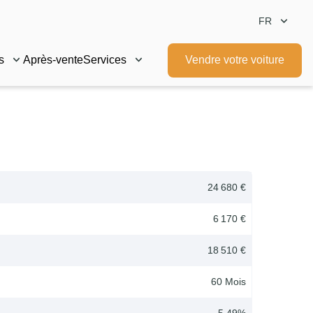
FR
s
Après-vente
Services
Vendre votre voiture
24 680 €
6 170 €
18 510 €
60
Mois
5.49
%