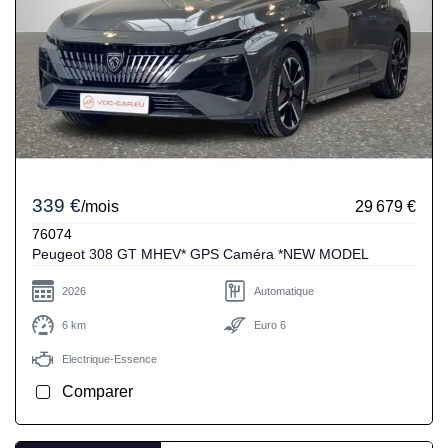
339 €
/mois
29 679 €
76074
Peugeot 308 GT MHEV* GPS Caméra *NEW MODEL
2026
Automatique
6 km
Euro 6
Electrique-Essence
Comparer