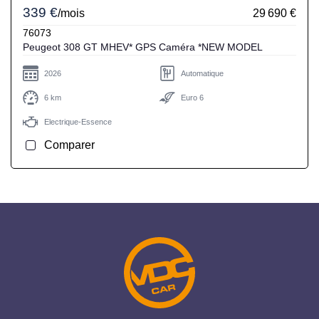
339 €
/mois
29 690 €
76073
Peugeot 308 GT MHEV* GPS Caméra *NEW MODEL
2026
Automatique
6 km
Euro 6
Electrique-Essence
Comparer