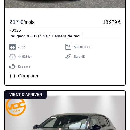
217 €
/mois
18 979 €
79326
Peugeot 308 GT* Navi Caméra de recul
2022
Automatique
44 618 km
Euro 6D
Essence
Comparer
VIENT D'ARRIVER