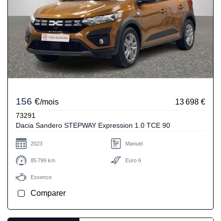
156 €
/mois
13 698 €
73291
Dacia Sandero STEPWAY Expression 1.0 TCE 90
2023
Manuel
85 799 km
Euro 6
Essence
Comparer