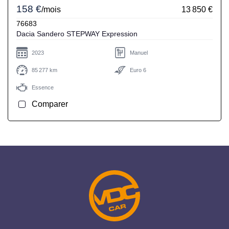
158 €
/mois
13 850 €
76683
Dacia Sandero STEPWAY Expression
2023
Manuel
85 277 km
Euro 6
Essence
Comparer