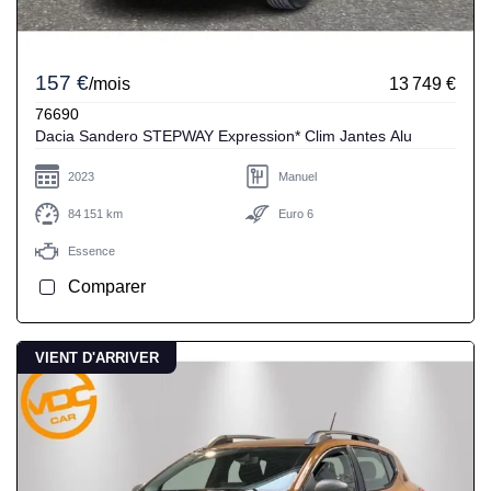
157 €
/mois
13 749 €
76690
Dacia Sandero STEPWAY Expression* Clim Jantes Alu
2023
Manuel
84 151 km
Euro 6
Essence
Comparer
VIENT D'ARRIVER