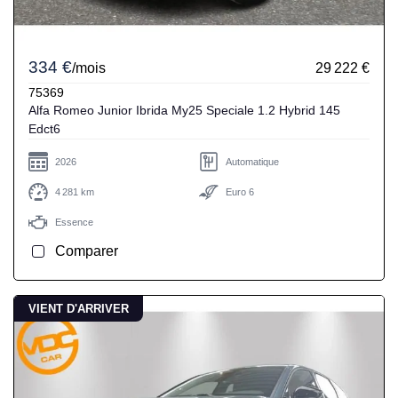
334 €
/mois
29 222 €
75369
Alfa Romeo Junior Ibrida My25 Speciale 1.2 Hybrid 145
Edct6
2026
Automatique
4 281 km
Euro 6
Essence
Comparer
VIENT D'ARRIVER