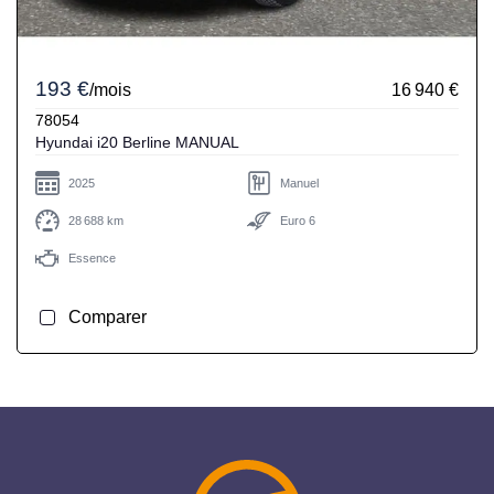
193 €
/mois
16 940 €
78054
Hyundai i20 Berline MANUAL
2025
Manuel
28 688 km
Euro 6
Essence
Comparer