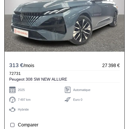
313 €
/mois
27 398 €
72731
Peugeot 308 SW NEW ALLURE
2025
Automatique
7 497 km
Euro 0
Hybride
Comparer