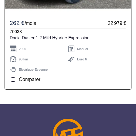
262 €
/mois
22 979 €
70033
Dacia Duster 1.2 Mild Hybride Expression
2025
Manuel
90 km
Euro 6
Electrique-Essence
Comparer