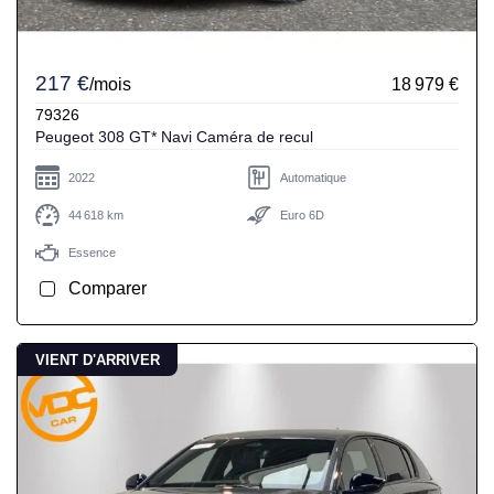
217 €
/mois
18 979 €
79326
Peugeot 308 GT* Navi Caméra de recul
2022
Automatique
44 618 km
Euro 6D
Essence
Comparer
VIENT D'ARRIVER