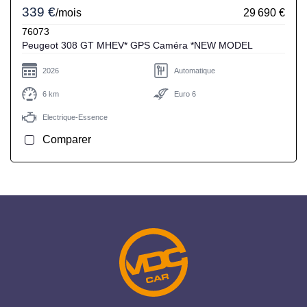
339 €
/mois
29 690 €
76073
Peugeot 308 GT MHEV* GPS Caméra *NEW MODEL
2026
Automatique
6 km
Euro 6
Electrique-Essence
Comparer