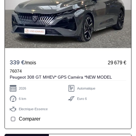
339 €
/mois
29 679 €
76074
Peugeot 308 GT MHEV* GPS Caméra *NEW MODEL
2026
Automatique
6 km
Euro 6
Electrique-Essence
Comparer