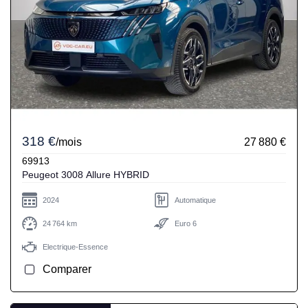
318 €
/mois
27 880 €
69913
Peugeot 3008 Allure HYBRID
2024
Automatique
24 764 km
Euro 6
Electrique-Essence
Comparer