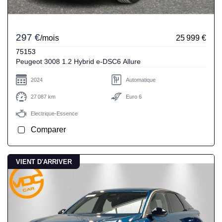
297 €
/mois
25 999 €
75153
Peugeot 3008 1.2 Hybrid e-DSC6 Allure
2024
Automatique
27 087 km
Euro 6
Electrique-Essence
Comparer
VIENT D'ARRIVER