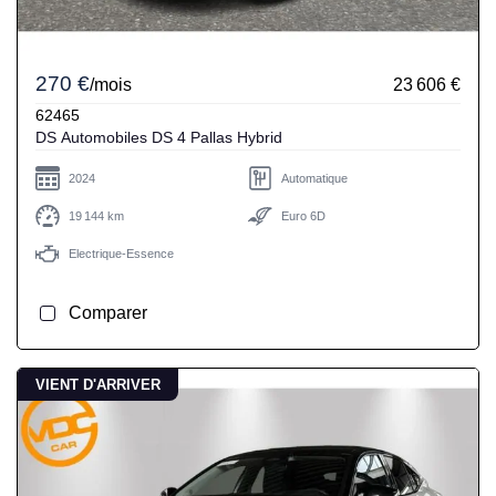
270 €
/mois
23 606 €
62465
DS Automobiles DS 4 Pallas Hybrid
2024
Automatique
19 144 km
Euro 6D
Electrique-Essence
Comparer
VIENT D'ARRIVER