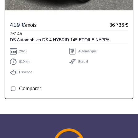
419 €
/mois
36 736 €
76145
DS Automobiles DS 4 HYBRID 145 ETOILE NAPPA
2026
Automatique
810 km
Euro 6
Essence
Comparer