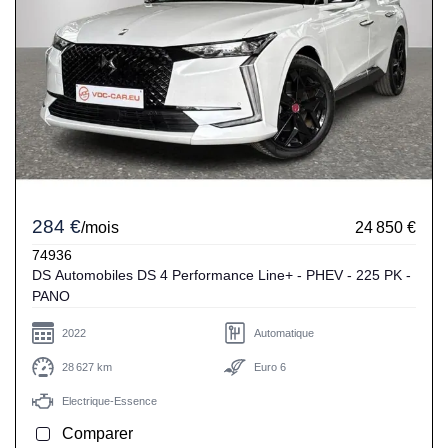
284 €
/mois
24 850 €
74936
DS Automobiles DS 4 Performance Line+ - PHEV - 225 PK -
PANO
2022
Automatique
28 627 km
Euro 6
Electrique-Essence
Comparer