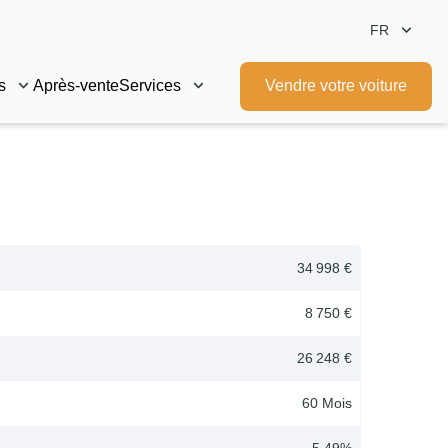
FR
s
Après-vente
Services
Vendre votre voiture
34 998 €
8 750 €
26 248 €
60
Mois
5.49
%