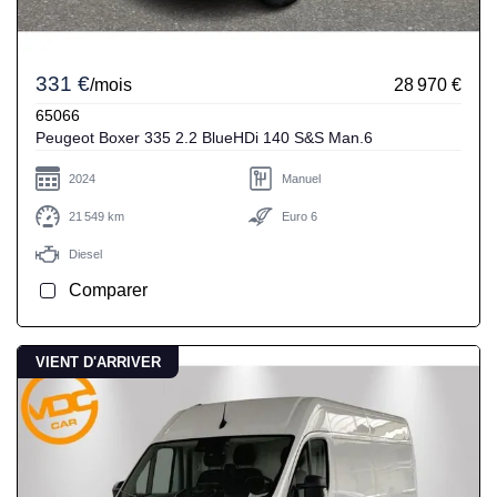
331 €
/mois
28 970 €
65066
Peugeot Boxer 335 2.2 BlueHDi 140 S&S Man.6
2024
Manuel
21 549 km
Euro 6
Diesel
Comparer
VIENT D'ARRIVER