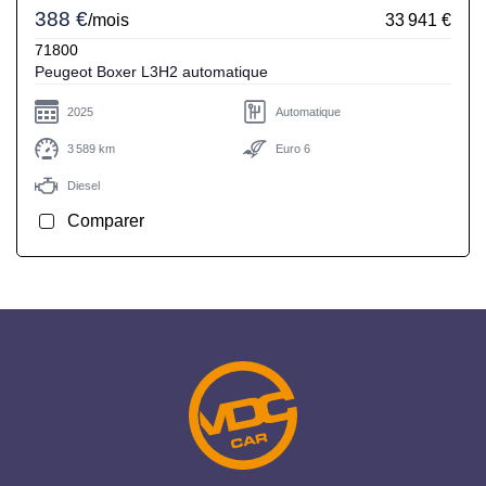
388 €
/mois
33 941 €
71800
Peugeot Boxer L3H2 automatique
2025
Automatique
3 589 km
Euro 6
Diesel
Comparer