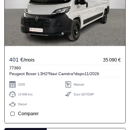
401 €
/mois
35 090 €
77360
Peugeot Boxer L3H2*Navi Caméra*dispo11/2026
2026
Manuel
14 999 km
Euro 6DTEMP
Diesel
Comparer