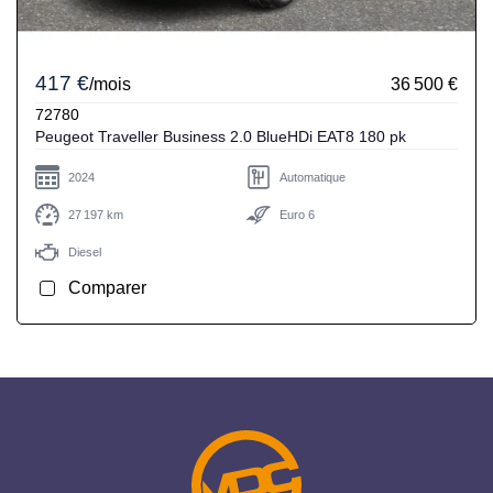
417 €
/mois
36 500 €
72780
Peugeot Traveller Business 2.0 BlueHDi EAT8 180 pk
2024
Automatique
27 197 km
Euro 6
Diesel
Comparer