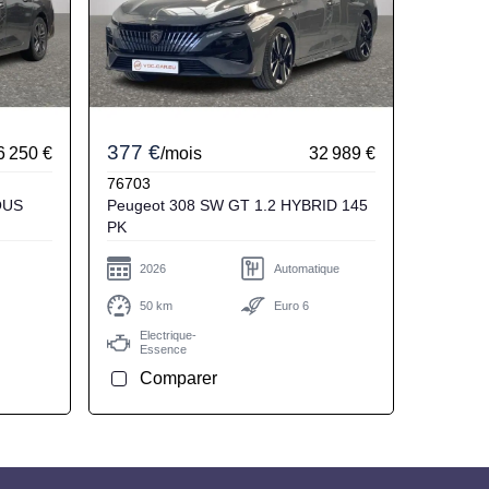
377 €
6 250 €
/mois
32 989 €
76703
Peugeot 308 SW GT 1.2 HYBRID 145
PK
2026
Automatique
50 km
Euro 6
Electrique-
Essence
Comparer