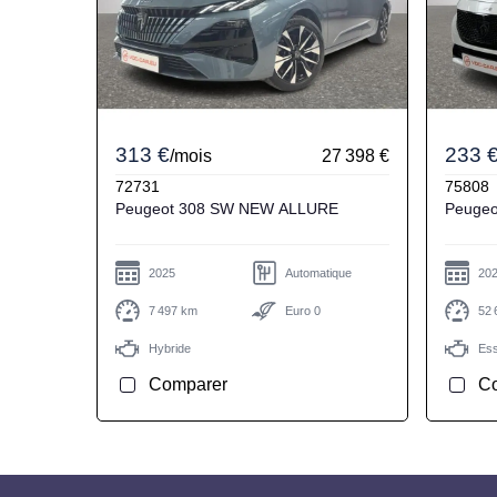
313 €
233 
/mois
27 398 €
72731
75808
Peugeot 308 SW NEW ALLURE
2025
Automatique
20
7 497 km
Euro 0
52 
Hybride
Es
Comparer
C