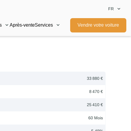
FR
s
Après-vente
Services
Vendre votre voiture
33 880 €
8 470 €
25 410 €
60
Mois
5.49
%