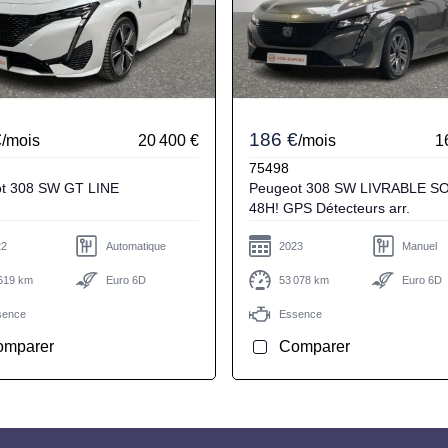
€
186 €
/mois
20 400 €
/mois
1
75498
Peugeot 308 SW GT LINE
Peugeot 308 SW LIVRABLE SOUS
48H! GPS Détecteurs arr.
22
Automatique
2023
Manuel
619 km
Euro 6D
53 078 km
Euro 6D
sence
Essence
omparer
Comparer