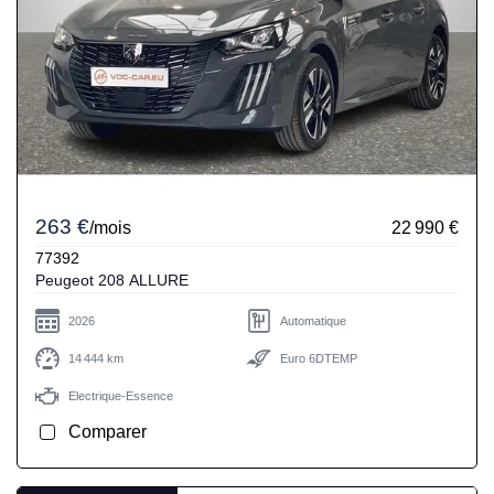
263 €
/mois
22 990 €
77392
Peugeot 208 ALLURE
2026
Automatique
14 444 km
Euro 6DTEMP
Electrique-Essence
Comparer