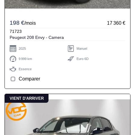
198 €
/mois
17 360 €
71723
Peugeot 208 Envy - Camera
2025
Manuel
9 999 km
Euro 6D
Essence
Comparer
VIENT D'ARRIVER