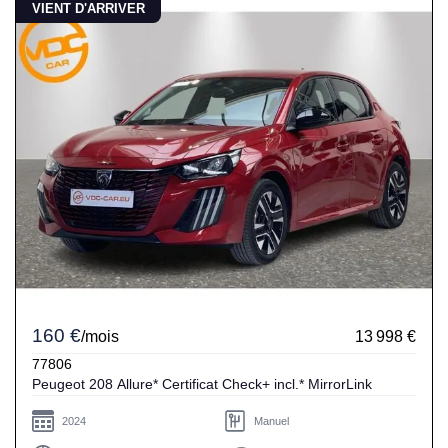
VIENT D'ARRIVER
160 €
/mois
13 998 €
77806
Peugeot 208 Allure* Certificat Check+ incl.* MirrorLink
2024
Manuel