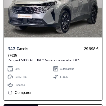
343 €
/mois
29 998 €
77625
Peugeot 5008 ALLURE*Caméra de recul et GPS
2025
Automatique
23 953 km
Euro 6
Essence
Comparer