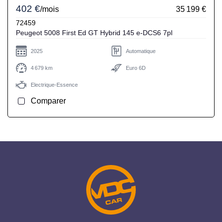
402 €
/mois
35 199 €
72459
Peugeot 5008 First Ed GT Hybrid 145 e-DCS6 7pl
2025
Automatique
4 679 km
Euro 6D
Electrique-Essence
Comparer