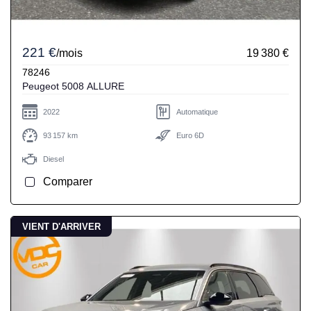
221 €
/mois
19 380 €
78246
Peugeot 5008 ALLURE
2022
Automatique
93 157 km
Euro 6D
Diesel
Comparer
VIENT D'ARRIVER