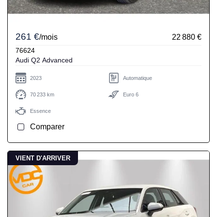
261 €
/mois
22 880 €
76624
Audi Q2 Advanced
2023
Automatique
70 233 km
Euro 6
Essence
Comparer
VIENT D'ARRIVER