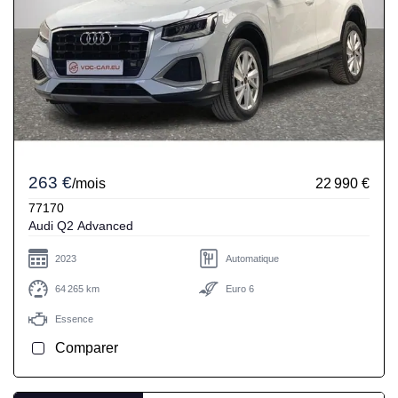
263 €
/mois
22 990 €
77170
Audi Q2 Advanced
2023
Automatique
64 265 km
Euro 6
Essence
Comparer