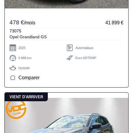
478 €
/mois
41 899 €
73075
Opel Grandland GS
2025
Automatique
6 988 km
Euro 6DTEMP
Hybride
Comparer
VIENT D'ARRIVER