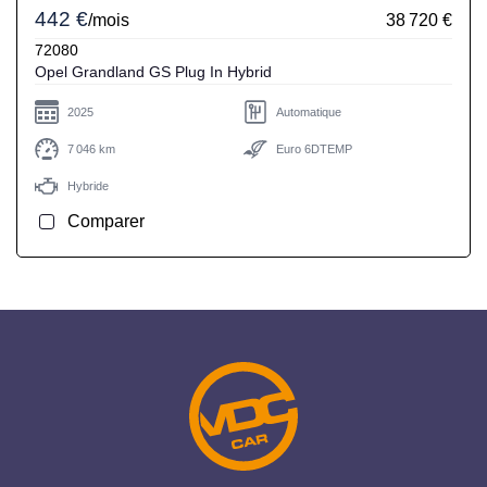
442 €
/mois
38 720 €
72080
Opel Grandland GS Plug In Hybrid
2025
Automatique
7 046 km
Euro 6DTEMP
Hybride
Comparer