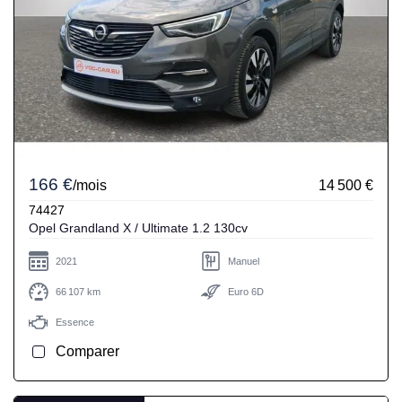
166 €
/mois
14 500 €
74427
Opel Grandland X / Ultimate 1.2 130cv
2021
Manuel
66 107 km
Euro 6D
Essence
Comparer