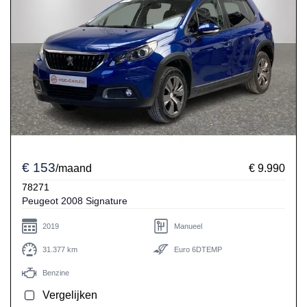
€ 153
/maand
€ 9.990
78271
Peugeot 2008 Signature
2019
Manueel
31.377 km
Euro 6DTEMP
Benzine
Vergelijken