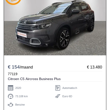
€ 154
/maand
€ 13.480
77119
Citroen C5 Aircross Business Plus
2020
Automatisch
73.108 km
Euro 6D
Benzine