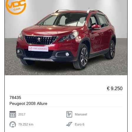
€ 9.250
78435
Peugeot 2008 Allure
2017
Manueel
79.252 km
Euro 6