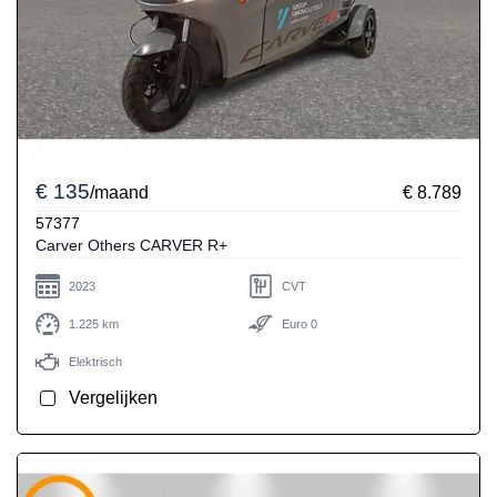
€ 135
/maand
€ 8.789
57377
Carver Others CARVER R+
2023
CVT
1.225 km
Euro 0
Elektrisch
Vergelijken