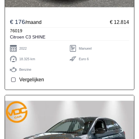
€ 176
/maand
€ 12.814
76019
Citroen C3 SHINE
2022
Manueel
18.325 km
Euro 6
Benzine
Vergelijken