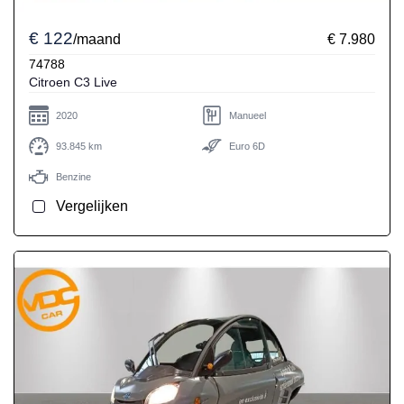
€ 122
/maand
€ 7.980
74788
Citroen C3 Live
2020
Manueel
93.845 km
Euro 6D
Benzine
Vergelijken