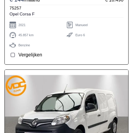
75257
Opel Corsa F
2021
Manueel
45.857 km
Euro 6
Benzine
Vergelijken