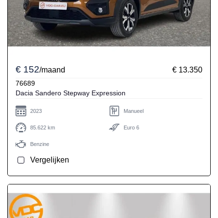
€ 152
/maand
€ 13.350
76689
Dacia Sandero Stepway Expression
2023
Manueel
85.622 km
Euro 6
Benzine
Vergelijken