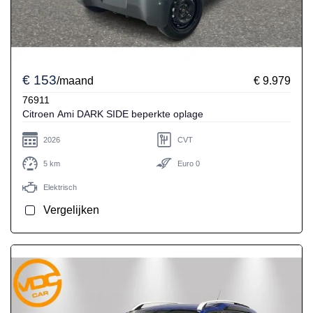
€ 153
/maand
€ 9.979
76911
Citroen Ami DARK SIDE beperkte oplage
2026
CVT
5 km
Euro 0
Elektrisch
Vergelijken