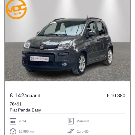
€ 142
/maand
€ 10.380
78491
Fiat Panda Easy
2024
Manueel
16.988 km
Euro 6D