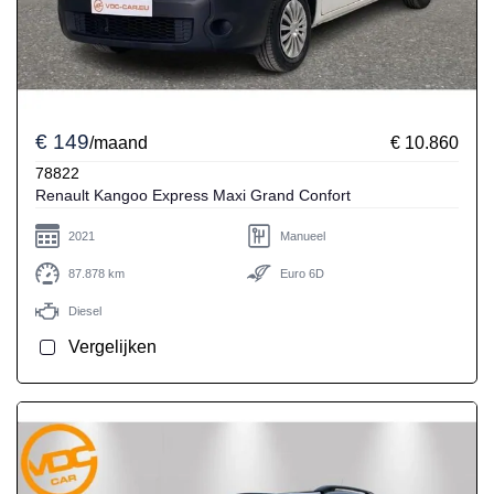
€ 149
/maand
€ 10.860
78822
Renault Kangoo Express Maxi Grand Confort
2021
Manueel
87.878 km
Euro 6D
Diesel
Vergelijken