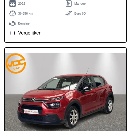
2022
Manueel
36.656 km
Euro 6D
Benzine
Vergelijken