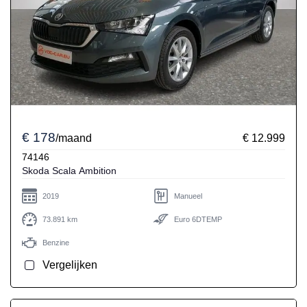
€ 178
/maand
€ 12.999
74146
Skoda Scala Ambition
2019
Manueel
73.891 km
Euro 6DTEMP
Benzine
Vergelijken