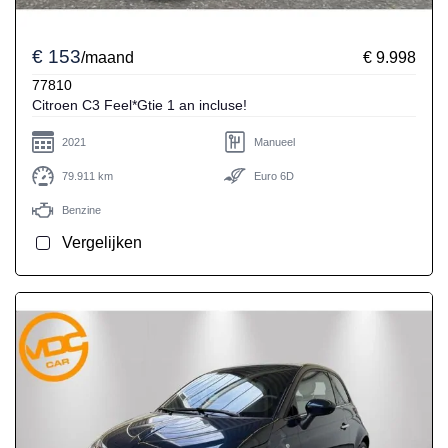
€ 153
/maand
€ 9.998
77810
Citroen C3 Feel*Gtie 1 an incluse!
2021
Manueel
79.911 km
Euro 6D
Benzine
Vergelijken