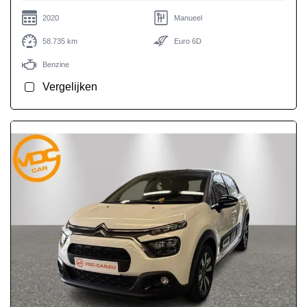
2020
Manueel
58.735 km
Euro 6D
Benzine
Vergelijken