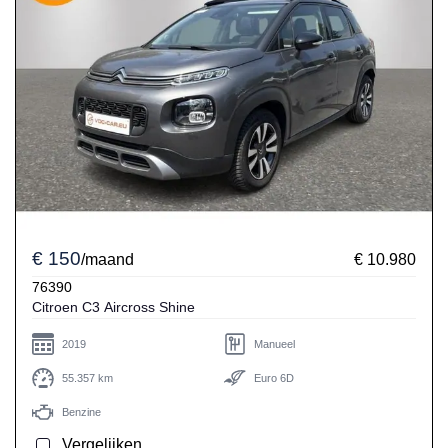
€ 150
/maand
€ 10.980
76390
Citroen C3 Aircross Shine
2019
Manueel
55.357 km
Euro 6D
Benzine
Vergelijken