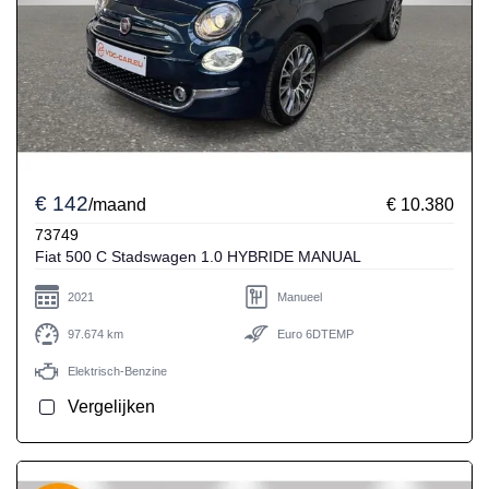
€ 142
/maand
€ 10.380
73749
Fiat 500 C Stadswagen 1.0 HYBRIDE MANUAL
2021
Manueel
97.674 km
Euro 6DTEMP
Elektrisch-Benzine
Vergelijken