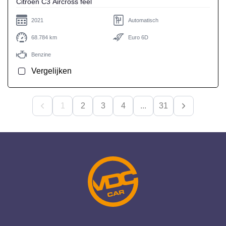
Citroen C3 Aircross feel
2021
Automatisch
68.784 km
Euro 6D
Benzine
Vergelijken
1
2
3
4
...
31