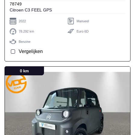
78749
Citroen C3 FEEL GPS
2022
Manueel
78.292 km
Euro 6D
Benzine
Vergelijken
0 km